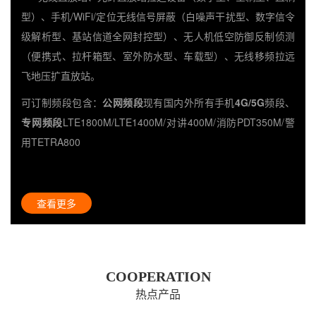
型）、手机/WiFi/定位无线信号屏蔽（白噪声干扰型、数字信令
级解析型、基站信道全网封控型）、无人机低空防御反制侦测
（便携式、拉杆箱型、室外防水型、车载型）、无线移频拉远
飞地压扩直放站。
可订制频段包含：
公网频段
现有国内外所有手机
4G/5G
频段、
专网频段
LTE1800M/LTE1400M/对讲400M/消防PDT350M/警
用TETRA800
查看更多
COOPERATION
热点产品