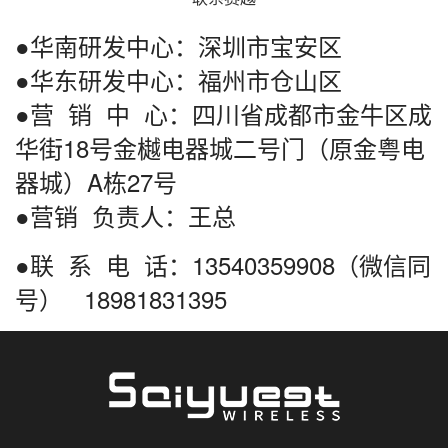
2. 强烈的客户服务意识和良好的沟通引导能力；
●华南研发中心：深圳市宝安区
3.大区经理报销发票整理，地区经理费用报销录入
●华东研发中心：福州市仓山区
●营 销 中 心：四川省成都市金牛区成
华街18号金樾电器城二号门（原金粤电
器城）A栋27号
●营销 负责人：王总
●联 系 电 话：13540359908（微信同
号） 18981831395