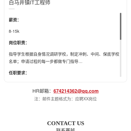
白马井镇IT工程师
薪资：
8-15k
岗位职责：
指导学生根据自身情况调研学校，制定冲刺、中间、保底学校
名单；申请过程的每一步都做专门指导…
任职要求：
本科以上学历，英语良好，善于沟通，交际能力良好善于学
HR邮箱：
674214362@qq.com
习，能接受新事物。
注：邮件主题格式为：应聘XX岗位
工作要求：
CONTACT US
1. 诚信负责，有良好的团队合作意识，做事积极主动；
联系赛越