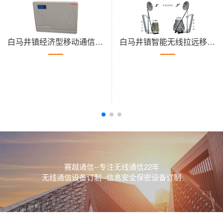
白马井镇经济型移动通信干扰器7路
白马井镇智能无线拉远移频中继直放站近端机远端机
赛越通信--专注无线通信22年
无线通信设备订制--信息安全保密设备订制