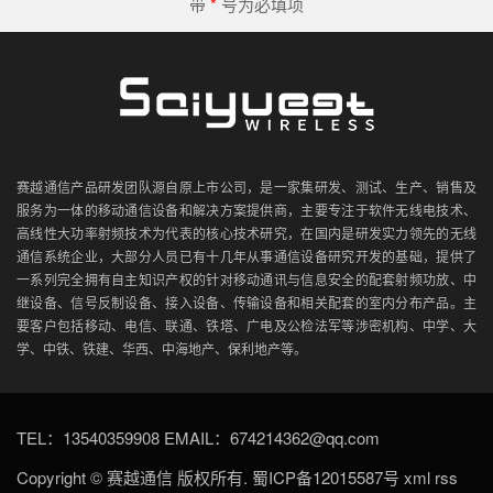
带
*
号为必填项
赛越通信产品研发团队源自原上市公司，是一家集研发、测试、生产、销售及
服务为一体的移动通信设备和解决方案提供商，主要专注于软件无线电技术、
高线性大功率射频技术为代表的核心技术研究，在国内是研发实力领先的无线
通信系统企业，大部分人员已有十几年从事通信设备研究开发的基础，提供了
一系列完全拥有自主知识产权的针对移动通讯与信息安全的配套射频功放、中
继设备、信号反制设备、接入设备、传输设备和相关配套的室内分布产品。主
要客户包括移动、电信、联通、铁塔、广电及公检法军等涉密机构、中学、大
学、中铁、铁建、华西、中海地产、保利地产等。
TEL：13540359908 EMAIL：674214362@qq.com
Copyright ©
赛越通信
版权所有.
蜀ICP备12015587号
xml
rss